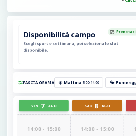
-
Clicc
Prenotazi
Disponibilità campo
Scegli sport e settimana, poi seleziona lo slot
disponibile.
☀️ Mattina
🌤️ Pomerig
FASCIA ORARIA
5.00-14.00
7
8
VEN
AGO
SAB
AGO
14:00 - 15:00
14:00 - 15:00