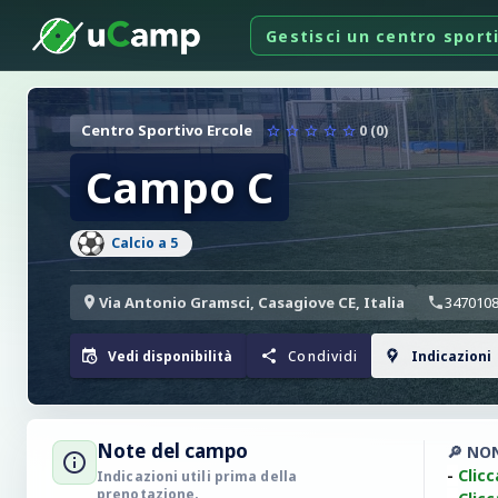
Gestisci un centro sport
Centro Sportivo Ercole
0 (0)
Campo C
Calcio a 5
Via Antonio Gramsci, Casagiove CE, Italia
347010
Vedi disponibilità
Condividi
Indicazioni
Note del campo
🔎 NO
-
Clicc
Indicazioni utili prima della
prenotazione.