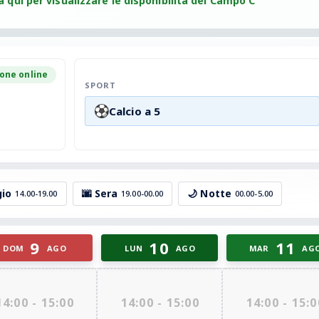
a qui per visualizzare le disponibilità del Campo C
one online
SPORT
Calcio a 5
gio
🌆 Sera
🌙 Notte
14.00-19.00
19.00-00.00
00.00-5.00
9
10
11
DOM
AGO
LUN
AGO
MAR
AG
14:00 - 15:00
14:00 - 15:00
14:00 - 15:0