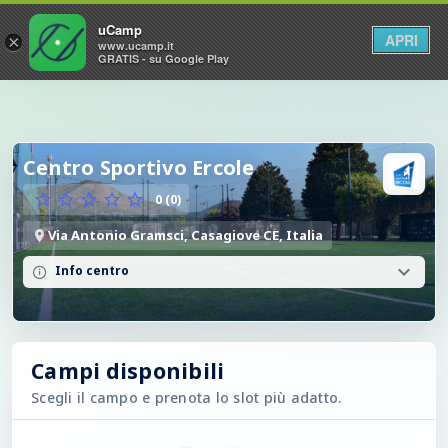
uCamp
APRI
×
www.ucamp.it
GRATIS - su Google Play
Centro Sportivo Ercole
0 (0)
Via Antonio Gramsci, Casagiove CE, Italia
Info centro
Campi disponibili
Scegli il campo e prenota lo slot più adatto.