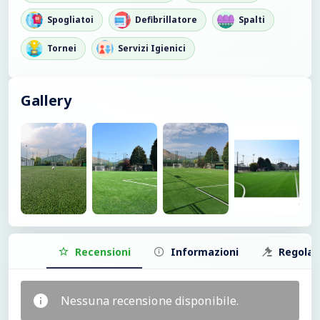
Spogliatoi
Defibrillatore
Spalti
Tornei
Servizi Igienici
Gallery
Recensioni
Informazioni
Regola
Nessuna recensione disponibile.