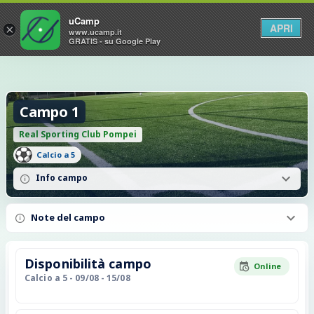
uCamp
APRI
×
www.ucamp.it
GRATIS - su Google Play
Campo 1
Real Sporting Club Pompei
Calcio a 5
Info campo
Note del campo
Disponibilità campo
Online
Calcio a 5
- 09/08 - 15/08