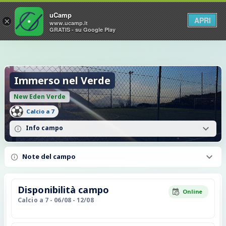
uCamp
APRI
×
www.ucamp.it
GRATIS - su Google Play
Immerso nel Verde
New Eden Verde
Calcio a 7
Info campo
Note del campo
Disponibilità campo
Online
Calcio a 7
- 06/08 - 12/08