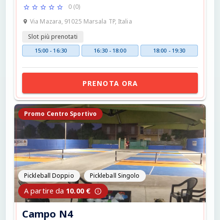
0 (0)
Via Mazara, 91025 Marsala TP, Italia
Slot più prenotati
15:00 - 16:30
16:30 - 18:00
18:00 - 19:30
PRENOTA ORA
Promo Centro Sportivo
Pickleball Doppio
Pickleball Singolo
A partire da
10.00 €
Campo N4