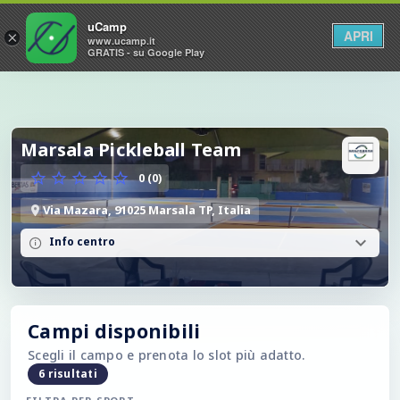
uCamp
APRI
×
www.ucamp.it
GRATIS - su Google Play
Marsala Pickleball Team
0 (0)
Via Mazara, 91025 Marsala TP, Italia
Info centro
Campi disponibili
Scegli il campo e prenota lo slot più adatto.
6 risultati