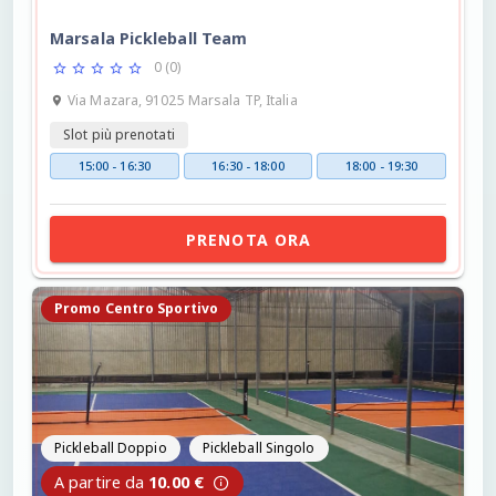
Marsala Pickleball Team
0 (0)
Via Mazara, 91025 Marsala TP, Italia
Slot più prenotati
15:00 - 16:30
16:30 - 18:00
18:00 - 19:30
PRENOTA ORA
Promo Centro Sportivo
Pickleball Doppio
Pickleball Singolo
A partire da
10.00 €