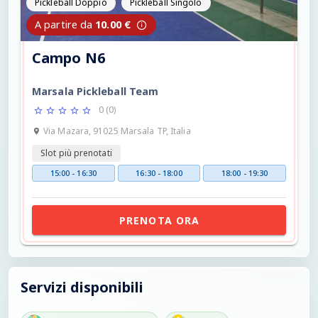
Pickleball Doppio
Pickleball Singolo
A partire da
10.00 €
Campo N6
Marsala Pickleball Team
0 (0)
Via Mazara, 91025 Marsala TP, Italia
Slot più prenotati
15:00 - 16:30
16:30 - 18:00
18:00 - 19:30
PRENOTA ORA
Servizi disponibili