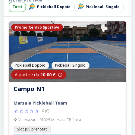
FILTRA PER SPORT
Tutti
Pickleball Doppio
Pickleball Singolo
Promo Centro Sportivo
Pickleball Doppio
Pickleball Singolo
A partire da
10.00 €
Campo N1
Marsala Pickleball Team
0 (0)
Via Mazara, 91025 Marsala TP, Italia
Slot più prenotati