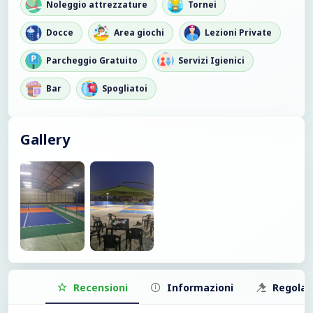
Noleggio attrezzature
Tornei
Docce
Area giochi
Lezioni Private
Parcheggio Gratuito
Servizi Igienici
Bar
Spogliatoi
Gallery
Recensioni
Informazioni
Regola