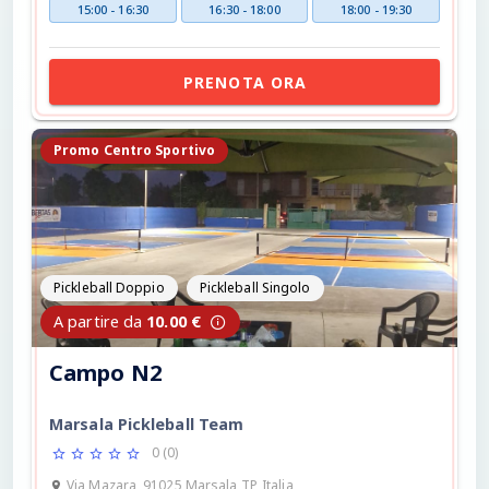
15:00 - 16:30
16:30 - 18:00
18:00 - 19:30
PRENOTA ORA
Promo Centro Sportivo
Pickleball Doppio
Pickleball Singolo
A partire da
10.00 €
Campo N2
Marsala Pickleball Team
0 (0)
Via Mazara, 91025 Marsala TP, Italia