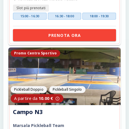
Slot più prenotati
15:00 - 16:30
16:30 - 18:00
18:00 - 19:30
PRENOTA ORA
Promo Centro Sportivo
Pickleball Doppio
Pickleball Singolo
A partire da
10.00 €
Campo N3
Marsala Pickleball Team