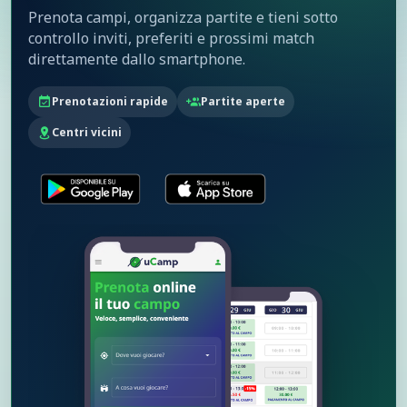
PAGA AL CAMPO
Prenota campi, organizza partite e tieni sotto
controllo inviti, preferiti e prossimi match
direttamente dallo smartphone.
21:00 - 22:00
21:00 - 22:00
21:00 - 22:00
60.00 €
Prenotazioni rapide
Partite aperte
PAGA AL CAMPO
Centri vicini
22:00 - 23:00
22:00 - 23:00
22:00 - 23:00
60.00 €
60.00 €
PAGA AL CAMPO
PAGA AL CAMPO
23:00 - 00:00
23:00 - 00:00
23:00 - 00:00
60.00 €
60.00 €
PAGA AL CAMPO
PAGA AL CAMPO