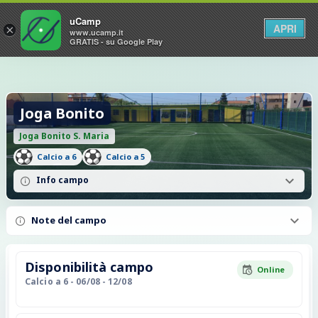
uCamp
APRI
×
www.ucamp.it
GRATIS - su Google Play
Joga Bonito
Joga Bonito S. Maria
Calcio a 6
Calcio a 5
Info campo
Note del campo
Disponibilità campo
Online
Calcio a 6
- 06/08 - 12/08