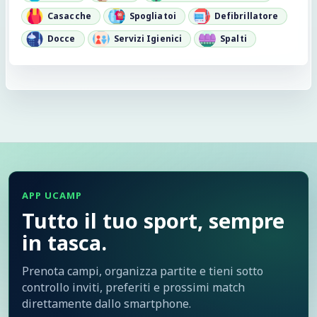
Casacche
Spogliatoi
Defibrillatore
Docce
Servizi Igienici
Spalti
19:30 - 20:30
19:30 - 20:30
19:30 - 20:30
20:30 - 22:00
20:30 - 21:30
20:30 - 22:00
APP UCAMP
21:00 - 22:30
21:00 - 22:30
21:00 - 22:30
Tutto il tuo sport, sempre
in tasca.
Prenota campi, organizza partite e tieni sotto
21:30 - 23:00
21:30 - 23:00
21:30 - 23:00
controllo inviti, preferiti e prossimi match
direttamente dallo smartphone.