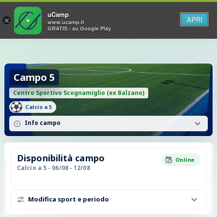
uCamp
APRI
×
www.ucamp.it
GRATIS - su Google Play
Campo 5
Centro Sportivo Scognamiglio (ex Balzano)
Calcio a 5
Info campo
Disponibilità campo
Online
Calcio a 5
- 06/08 - 12/08
Modifica sport e periodo