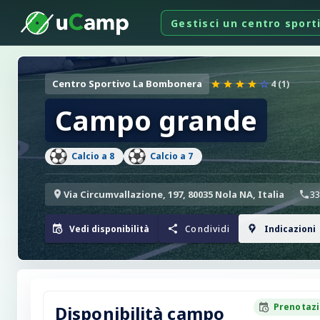
Gestisci un centro sport
Centro Sportivo La Bombonera
4 (1)
Campo grande
Calcio a 8
Calcio a 7
Via Circumvallazione, 197, 80035 Nola NA, Italia
33
Vedi disponibilità
Condividi
Indicazioni
Prenotazi
Disponibilità campo