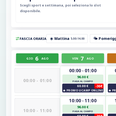
Scegli sport e settimana, poi seleziona lo slot
disponibile.
☀️ Mattina
🌤️ Pomerig
FASCIA ORARIA
5.00-14.00
6
7
GIO
AGO
VEN
AGO
00:00 - 01:00
96.00 €
00:00 - 01:00
PAGA AL CAMPO
60.00 €
-36€
🔥
PROMO UCAMP ONLINE
🔥
PR
10:00 - 11:00
96.00 €
10:00 - 11:00
PAGA AL CAMPO
60.00 €
-36€