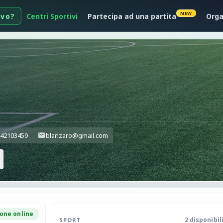
NEW
ivo?
Centri Sportivi
Partecipa ad una partita
Orga
42103459
blanzaro@gmail.com
one online
2 disponibil
SPORT